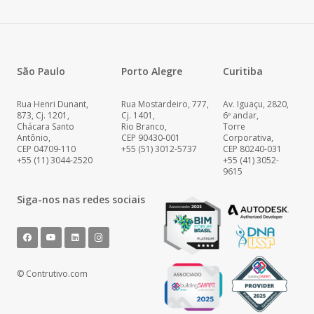
São Paulo
Porto Alegre
Curitiba
Rua Henri Dunant,
Rua Mostardeiro, 777,
Av. Iguaçu, 2820,
873, Cj. 1201,
Cj. 1401,
6º andar,
Chácara Santo
Rio Branco,
Torre
Antônio,
CEP 90430-001
Corporativa,
CEP 04709-110
+55 (51) 3012-5737
CEP 80240-031
+55 (11) 3044-2520
+55 (41) 3052-
9615
Siga-nos nas redes sociais
© Contrutivo.com